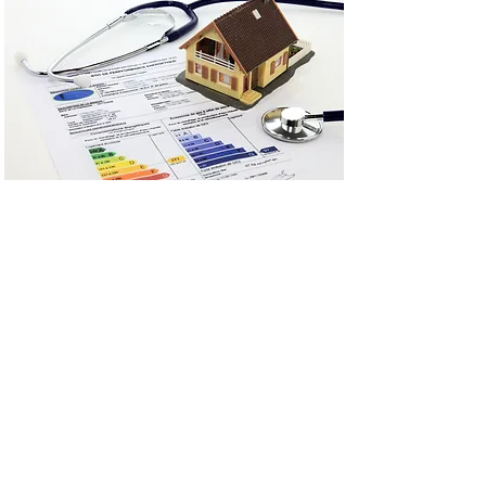
A2E analyse votre projet en amont
de son exécution. Nous visons
toujours le confort énergétique de
votre maison. L'étude PEB permet
de mettre en avant plusieurs
questions énergétiques qui se
poseront pour votre projet de
construction ou de rénovation.
- Nous analysons votre profil de